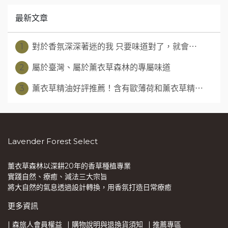
最新文章
1
對於香氛深深著迷的我 只要味道對了，就會⋯
2
屬於臺灣、屬於薰衣草森林的專屬味道
3
薰衣草精油好評推薦！含有歐薄荷和薰衣草精⋯
Lavender Forest Select
薰衣草森林以深耕20年的香草種植專業
實踐自然、療癒、減法三大宗旨
將大自然的氣息透過設計轉換，用香氛打造日常療癒
更多資訊
| 森旅人會員權益
| 購物說明與退換貨須知
| 推薦專區