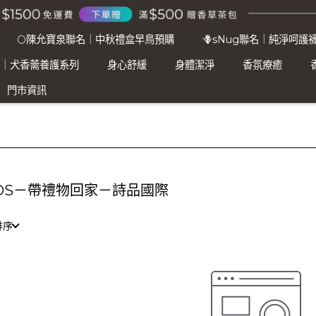
🌕陳允寶泉聯名｜中秋禮盒早鳥預購
🪻sNug聯名｜純淨呵護
名｜犬香薷養護系列
身心舒緩
身體潔淨
香氛療癒
門市資訊
OS－帶禮物回家－詩品國際
排序