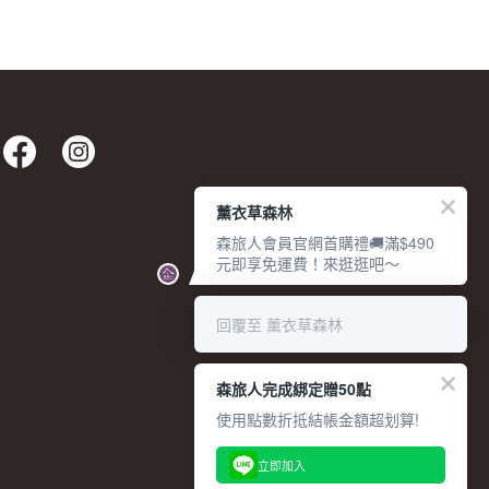
薰衣草森林
森旅人會員官網首購禮🚚滿$490
元即享免運費！來逛逛吧～
回覆至 薰衣草森林
森旅人完成綁定贈50點
使用點數折抵結帳金額超划算!
立即加入