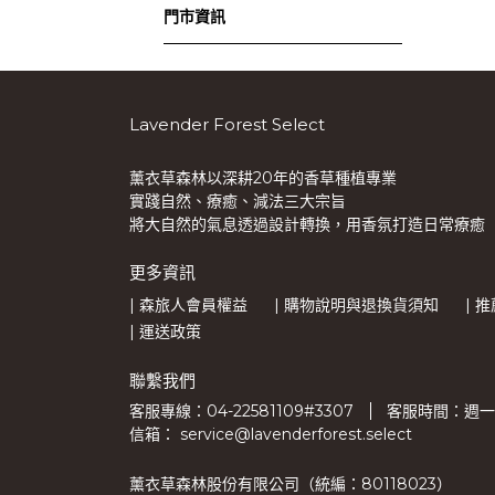
門市資訊
Lavender Forest Select
薰衣草森林以深耕20年的香草種植專業
實踐自然、療癒、減法三大宗旨
將大自然的氣息透過設計轉換，用香氛打造日常療癒
更多資訊
| 森旅人會員權益
| 購物說明與退換貨須知
| 
| 運送政策
聯繫我們
客服專線：04-22581109#3307
客服時間：週一至週
信箱： service@lavenderforest.select
薰衣草森林股份有限公司（統編：80118023）