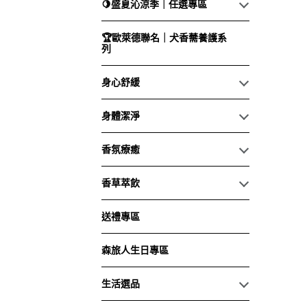
🍋盛夏沁涼季｜任選專區
🏆歐萊德聯名｜犬香薷養護系
列
身心舒緩
身體潔淨
香氛療癒
香草萃飲
送禮專區
森旅人生日專區
生活選品