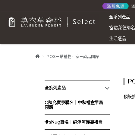
全系列產品
🏆歐萊德聯
生活選品
POS－帶禮物回家－詩品國際
P
全系列產品
預設
🌕陳允寶泉聯名｜中秋禮盒早鳥
預購
🪻sNug聯名｜純淨呵護襪禮盒