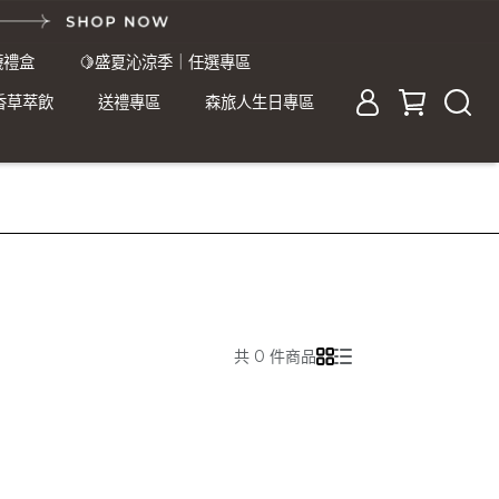
襪禮盒
🍋盛夏沁涼季｜任選專區
香草萃飲
送禮專區
森旅人生日專區
共 0 件商品