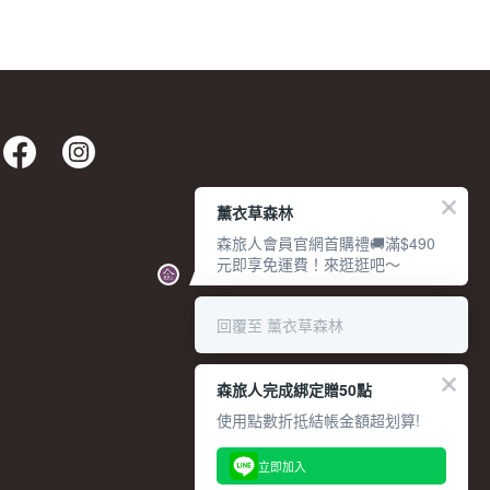
薰衣草森林
森旅人會員官網首購禮🚚滿$490
元即享免運費！來逛逛吧～
回覆至 薰衣草森林
森旅人完成綁定贈50點
使用點數折抵結帳金額超划算!
立即加入