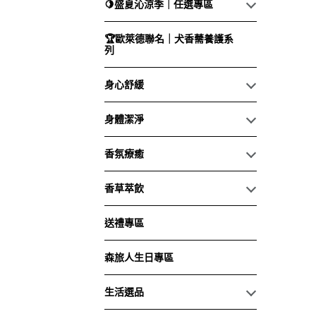
🍋盛夏沁涼季｜任選專區
🏆歐萊德聯名｜犬香薷養護系
列
身心舒緩
身體潔淨
香氛療癒
香草萃飲
送禮專區
森旅人生日專區
生活選品