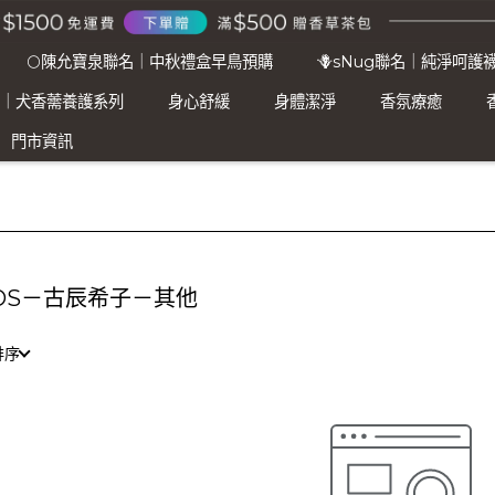
🌕陳允寶泉聯名｜中秋禮盒早鳥預購
🪻sNug聯名｜純淨呵護
名｜犬香薷養護系列
身心舒緩
身體潔淨
香氛療癒
門市資訊
OS－古辰希子－其他
排序