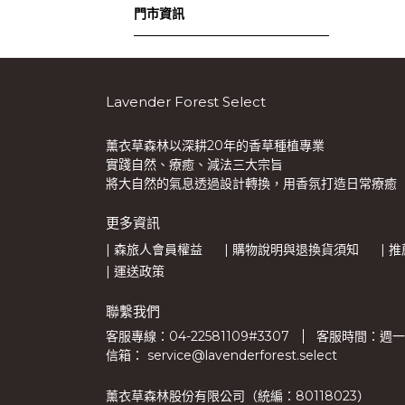
門市資訊
Lavender Forest Select
薰衣草森林以深耕20年的香草種植專業
實踐自然、療癒、減法三大宗旨
將大自然的氣息透過設計轉換，用香氛打造日常療癒
更多資訊
| 森旅人會員權益
| 購物說明與退換貨須知
| 
| 運送政策
聯繫我們
客服專線：04-22581109#3307
客服時間：週一至週
信箱： service@lavenderforest.select
薰衣草森林股份有限公司（統編：80118023）