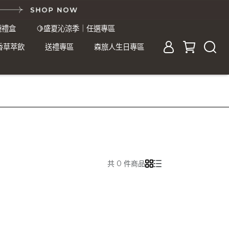
襪禮盒
🍋盛夏沁涼季｜任選專區
香草萃飲
送禮專區
森旅人生日專區
共 0 件商品