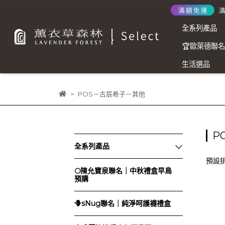
全系列產品
🏆歐萊德聯
生活選品
POS－古辰希子－其他
P
全系列產品
預設
🌕陳允寶泉聯名｜中秋禮盒早鳥
預購
🪻sNug聯名｜純淨呵護襪禮盒