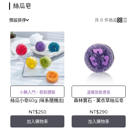
絲瓜皂
預設排序
共 8 件商品
小顆入門，輕鬆體驗
溫暖放鬆香氣
絲瓜小皂60g (味系隨機出)
森林寶石 - 薰衣草絲瓜皂
NT$250
NT$290
加入購物車
加入購物車