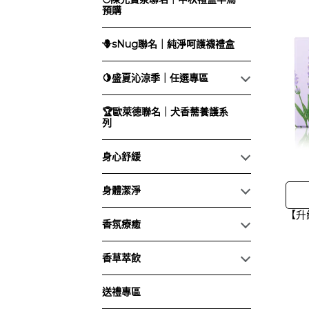
預購
🪻sNug聯名｜純淨呵護襪禮盒
🍋盛夏沁涼季｜任選專區
🏆歐萊德聯名｜犬香薷養護系
列
身心舒緩
身體潔淨
【升
香氛療癒
香草萃飲
送禮專區