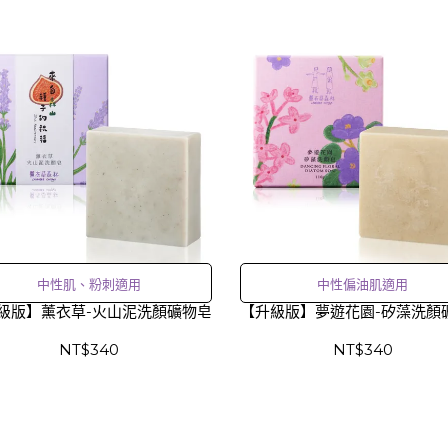
中性肌、粉刺適用
中性偏油肌適用
級版】薰衣草-火山泥洗顏礦物皂
【升級版】夢遊花園-矽藻洗顏
NT$340
NT$340