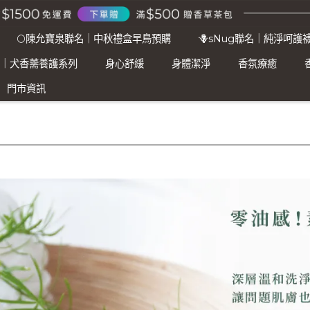
🌕陳允寶泉聯名｜中秋禮盒早鳥預購
🪻sNug聯名｜純淨呵護
名｜犬香薷養護系列
身心舒緩
身體潔淨
香氛療癒
門市資訊