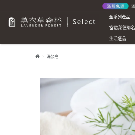
全系列產品
🏆歐萊德聯
生活選品
洗顏皂