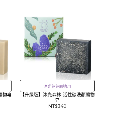
油光荳荳肌適用
礦物皂
【升級版】沐光森林-活性碳洗顏礦物
皂
NT$340