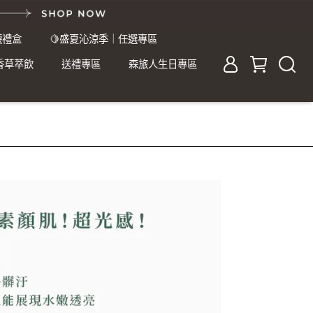
襪禮盒
🍋盛夏沁涼季｜任選專區
香草萃飲
送禮專區
森旅人生日專區