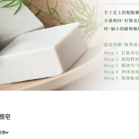
顏皂
排序