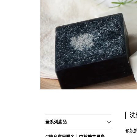
洗
全系列產品
預設
🌕陳允寶泉聯名｜中秋禮盒早鳥